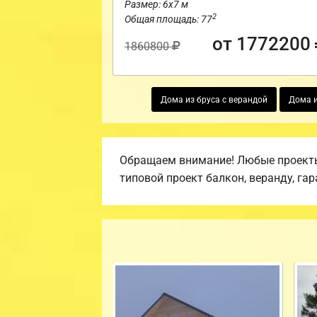
Размер: 6х7 м
2
Общая площадь: 77
от 1772200
1860800
Дома из бруса с верандой
Дома и
Обращаем внимание! Любые проекты,
типовой проект балкон, веранду, гар