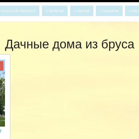
с большой террасой
с эркером
с сауной
с гаражом
с тер
Дачные дома из бруса
Ж
7