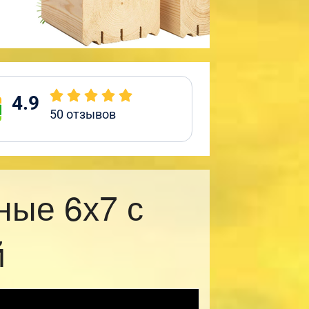
4.9
50
отзывов
ные 6х7 с
й