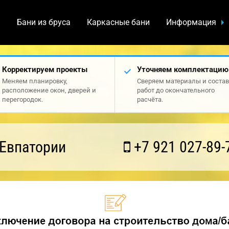
а
Бани из бруса
Каркасные бани
Информация
Корректируем проекты
Уточняем комплектацию
Меняем планировку,
Сверяем материалы и состав
расположение окон, дверей и
работ до окончательного
перегородок.
расчёта.
 Евпатории
+7 921 027-89-