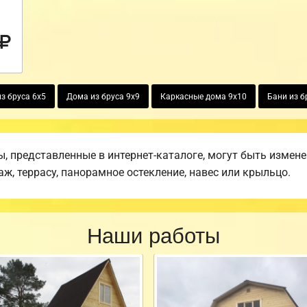
з бруса 6х5
Дома из бруса 9х9
Каркасные дома 9х10
Бани из б
 представленные в интернет-каталоге, могут быть измен
аж, террасу, панорамное остекление, навес или крыльцо.
Наши работы