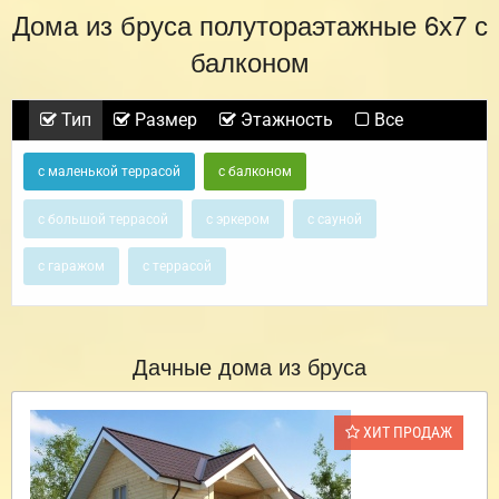
Дома из бруса полутораэтажные 6х7 с
балконом
Тип
Размер
Этажность
Все
с маленькой террасой
с балконом
с большой террасой
с эркером
с сауной
с гаражом
с террасой
Дачные дома из бруса
ХИТ ПРОДАЖ