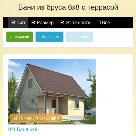
Бани из бруса 6х8 с террасой
Тип
Размер
Этажность
Все
с террасой
с балконом
с верандой
БРУС КАМЕРНОЙ СУШКИ
№1 Баня 6х8