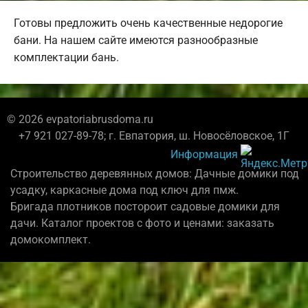
Готовы предложить очень качественные недорогие
бани. На нашем сайте имеются разнообразные
комплектации бань.
© 2026 evpatoriabrusdoma.ru
+7 921 027-89-78; г. Евпатория, ш. Новосёловское, 1Г
Информация
Строительство деревянных домов: Дачные домики под
усадку, каркасные дома под ключ для пмж.
Бригада плотников постороит садовые домики для
дачи. Каталог проектов с фото и ценами: заказать
домокомплект.