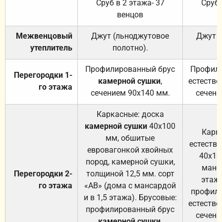
Сруб в 2 этажа- 37
Сруб 
венцов
Межвенцовый
Джут (льноджутовое
Джут 
утеплитель
полотно).
п
Профилированный брус
Профили
Перегородки 1-
камерной сушки
,
естестве
го этажа
сечением 90х140 мм.
сечени
Каркасные: доска
камерной сушки
40х100
Карк
мм, обшитые
естеств
евровагонкой хвойных
40х10
пород, камерной сушки,
манса
Перегородки 2-
толщиной 12,5 мм. сорт
этажа
го этажа
«АВ» (дома с мансардой
профили
и в 1,5 этажа). Брусовые:
естестве
профилированный брус
сечени
камерной сушки
,