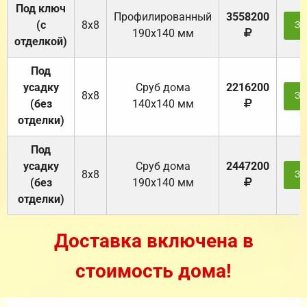
Под ключ
Профилированный
3558200
(с
8х8
За
190х140 мм
отделкой)
Под
усадку
Cруб дома
2216200
8х8
За
(без
140х140 мм
отделки)
Под
усадку
Cруб дома
2447200
8х8
За
(без
190х140 мм
отделки)
Доставка включена в
стоимость дома!