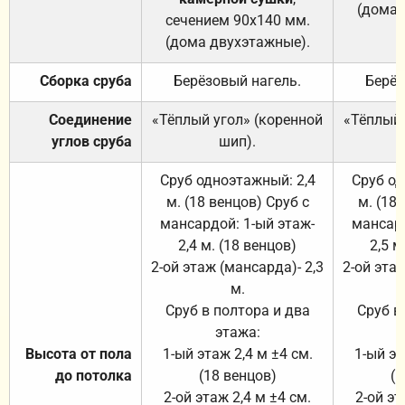
(дома 
сечением 90х140 мм.
(дома двухэтажные).
Сборка сруба
Берёзовый нагель.
Берёз
Соединение
«Тёплый угол» (коренной
«Тёплый 
углов сруба
шип).
Сруб одноэтажный: 2,4
Сруб од
м. (18 венцов) Сруб с
м. (18
мансардой: 1-ый этаж-
мансард
2,4 м. (18 венцов)
2,5 м
2-ой этаж (мансарда)- 2,3
2-ой этаж
м.
Сруб в полтора и два
Сруб в
этажа:
Высота от пола
1-ый этаж 2,4 м ±4 см.
1-ый эт
до потолка
(18 венцов)
(1
2-ой этаж 2,4 м ±4 см.
2-ой эт