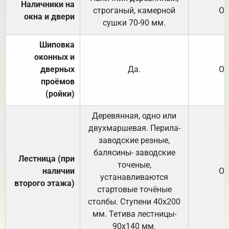
Наличники на
строганый, камерной
От
окна и двери
сушки 70-90 мм.
Шиповка
оконных и
дверных
Да.
От
проёмов
(ройки)
Деревянная, одно или
двухмаршевая. Перила-
заводские резные,
балясины- заводские
Лестница (при
точеные,
наличии
От
устанавливаются
второго этажа)
стартовые точёные
столбы. Ступени 40х200
мм. Тетива лестницы-
90х140 мм.