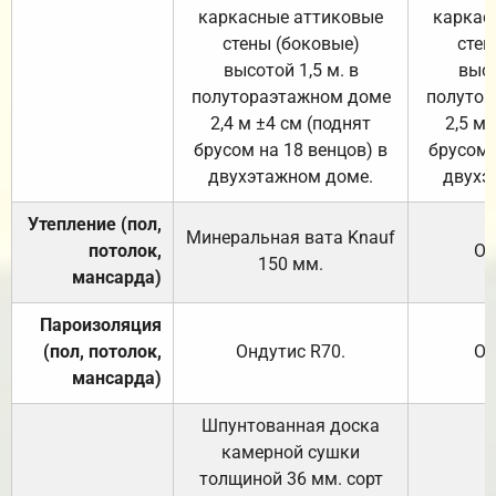
каркасные аттиковые
каркас
стены (боковые)
стен
высотой 1,5 м. в
высо
полутораэтажном доме
полутор
2,4 м ±4 см (поднят
2,5 м 
брусом на 18 венцов) в
брусом 
двухэтажном доме.
двухэ
Утепление (пол,
Минеральная вата
Knauf
потолок,
От
150
мм.
мансарда)
Пароизоляция
(пол, потолок,
Ондутис
R70
.
От
мансарда)
Шпунтованная доска
камерной сушки
толщиной 36 мм. сорт