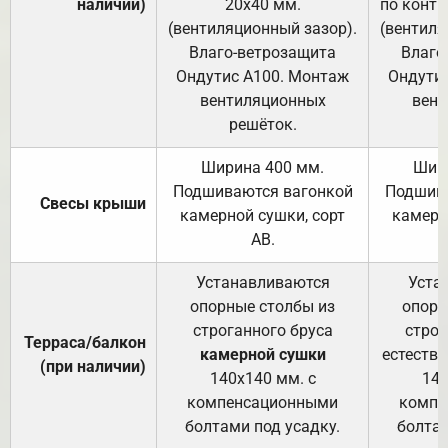
наличии)
20х40 мм.
по контр
(вентиляционный зазор).
(вентиля
Влаго-ветрозащита
Влаго
Ондутис А100. Монтаж
Ондути
вентиляционных
вент
решёток.
Ширина 400 мм.
Шир
Подшиваются вагонкой
Подшива
Свесы крыши
камерной сушки, сорт
камерн
АВ.
Устанавливаются
Уста
опорные столбы из
опорн
строганного бруса
строг
Терраса/балкон
камерной сушки
естеств
(при наличии)
140х140 мм. с
140
компенсационными
компе
болтами под усадку.
болтам