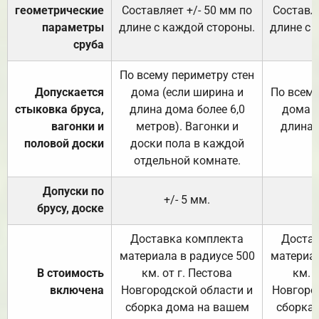
геометрические
Составляет +/- 50 мм по
Составля
параметры
длине с каждой стороны.
длине с 
сруба
По всему периметру стен
Допускается
дома (если ширина и
По всему
стыковка бруса,
длина дома более 6,0
дома (
вагонки и
метров). Вагонки и
длина 
половой доски
доски пола в каждой
отдельной комнате.
Допуски по
+/- 5 мм.
брусу, доске
Доставка комплекта
Достав
материала в радиусе 500
материал
В стоимость
км. от г. Пестова
км. 
включена
Новгородской области и
Новгоро
сборка дома на вашем
сборка