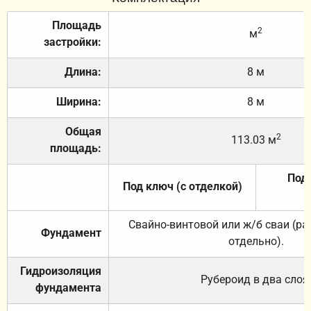
Площадь
2
м
застройки:
Длина:
8 м
Ширина:
8 м
Общая
2
113.03 м
площадь:
Под 
Под ключ (с отделкой)
Свайно-винтовой или ж/б сваи (р
Фундамент
отдельно).
Гидроизоляция
Рубероид в два слоя
фундамента