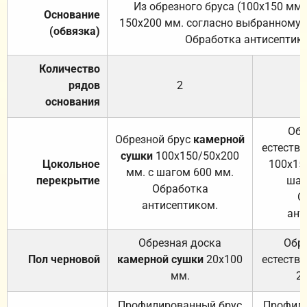
Из обрезного бруса (100х150 мм.
Основание
150х200 мм. согласно выбранному с
(обвязка)
Обработка антисептик
Количество
рядов
2
основания
Обр
Обрезной брус
камерной
естеств
сушки
100х150/50х200
Цокольное
100х15
мм. с шагом 600 мм.
перекрытие
шаг
Обработка
О
антисептиком.
ант
Обрезная доска
Обр
Пол черновой
камерной сушки
20х100
естеств
мм.
2
Профилированный брус
Профили