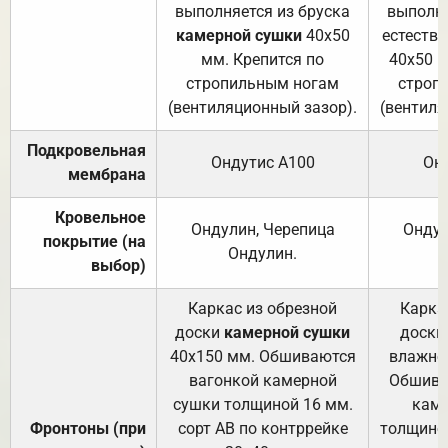
выполняется из бруска
выполня
камерной сушки
40х50
естеств
мм. Крепится по
40х50 м
стропильным ногам
строп
(вентиляционный зазор).
(вентиля
Подкровельная
Ондутис А100
Он
мембрана
Кровельное
Ондулин, Черепица
Ондул
покрытие (на
Ондулин.
выбор)
Каркас из обрезной
Карка
доски
камерной сушки
доски
40х150 мм. Обшиваются
влажно
вагонкой камерной
Обшива
сушки толщиной 16 мм.
каме
Фронтоны (при
сорт АВ по контррейке
толщиной