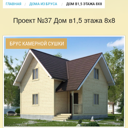
ГЛАВНАЯ
ДОМА ИЗ БРУСА
CURRENT:
ДОМ В1,5 ЭТАЖА 8Х8
Проект №37 Дом в1,5 этажа 8х8
БРУС КАМЕРНОЙ СУШКИ