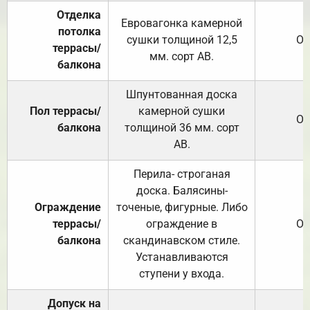
Отделка
Евровагонка камерной
потолка
сушки толщиной 12,5
От
террасы/
мм. сорт АВ.
балкона
Шпунтованная доска
Пол террасы/
камерной сушки
От
балкона
толщиной 36 мм. сорт
АВ.
Перила- строганая
доска. Балясины-
Ограждение
точеные, фигурные. Либо
террасы/
ограждение в
От
балкона
скандинавском стиле.
Устанавливаются
ступени у входа.
Допуск на