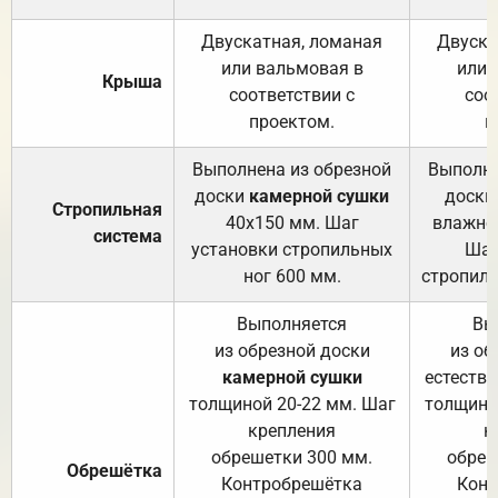
Двускатная, ломаная
Двуска
или вальмовая в
или 
Крыша
соответствии с
соо
проектом.
п
Выполнена из обрезной
Выполне
доски
камерной сушки
доски
Стропильная
40х150 мм. Шаг
влажно
система
установки стропильных
Шаг
ног 600 мм.
стропиль
Выполняется
Вы
из обрезной доски
из об
камерной сушки
естеств
толщиной 20-22 мм. Шаг
толщино
крепления
к
обрешетки 300 мм.
обреш
Обрешётка
Контробрешётка
Конт