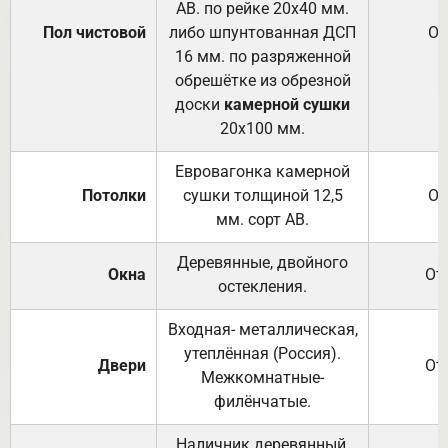
АВ. по рейке 20х40 мм.
Пол чистовой
либо шпунтованная ДСП
От
16 мм. по разряженной
обрешётке из обрезной
доски
камерной сушки
20х100 мм.
Евровагонка камерной
Потолки
сушки толщиной 12,5
От
мм. сорт АВ.
Деревянные, двойного
Окна
От
остекления.
Входная- металлическая,
утеплённая (Россия).
Двери
От
Межкомнатные-
филёнчатые.
Наличник деревянный,