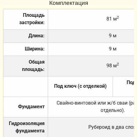
Комплектация
Площадь
2
81 м
застройки:
Длина:
9 м
Ширина:
9 м
Общая
2
98 м
площадь:
Под 
Под ключ (с отделкой)
Свайно-винтовой или ж/б сваи (р
Фундамент
отдельно).
Гидроизоляция
Рубероид в два слоя
фундамента