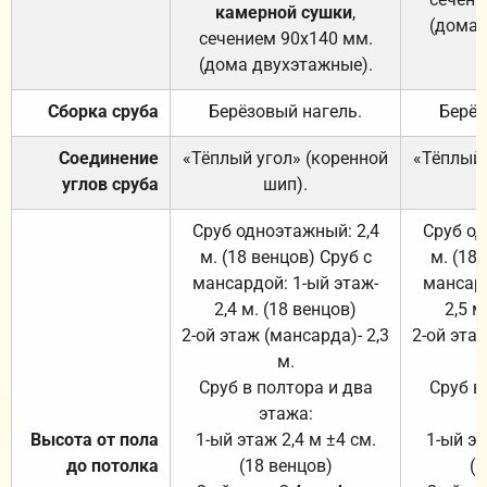
камерной сушки
,
(дома 
сечением 90х140 мм.
(дома двухэтажные).
Сборка сруба
Берёзовый нагель.
Берёз
Соединение
«Тёплый угол» (коренной
«Тёплый 
углов сруба
шип).
Сруб одноэтажный: 2,4
Сруб од
м. (18 венцов) Сруб с
м. (18
мансардой: 1-ый этаж-
мансард
2,4 м. (18 венцов)
2,5 м
2-ой этаж (мансарда)- 2,3
2-ой этаж
м.
Сруб в полтора и два
Сруб в
этажа:
Высота от пола
1-ый этаж 2,4 м ±4 см.
1-ый эт
до потолка
(18 венцов)
(1