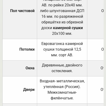
АВ. по рейке 20х40 мм.
Пол чистовой
либо шпунтованная ДСП
От
16 мм. по разряженной
обрешётке из обрезной
доски
камерной сушки
20х100 мм.
Евровагонка камерной
Потолки
сушки толщиной 12,5
От
мм. сорт АВ.
Деревянные, двойного
Окна
От
остекления.
Входная- металлическая,
утеплённая (Россия).
Двери
От
Межкомнатные-
филёнчатые.