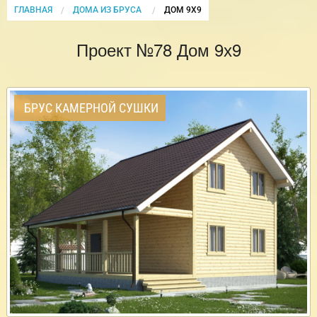
ГЛАВНАЯ
ДОМА ИЗ БРУСА
CURRENT:
ДОМ 9Х9
Проект №78 Дом 9х9
БРУС КАМЕРНОЙ СУШКИ