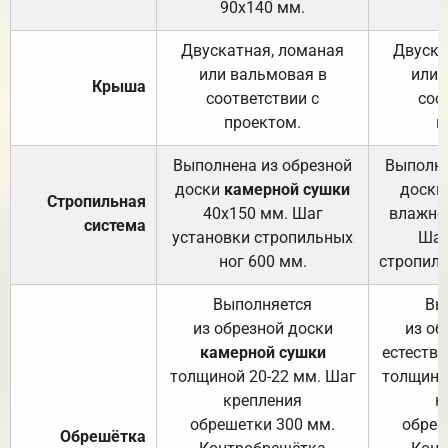
90х140 мм.
Двускатная, ломаная
Двуска
или вальмовая в
или 
Крыша
соответствии с
соо
проектом.
п
Выполнена из обрезной
Выполне
доски
камерной сушки
доски
Стропильная
40х150 мм. Шаг
влажно
система
установки стропильных
Шаг
ног 600 мм.
стропиль
Выполняется
Вы
из обрезной доски
из об
камерной сушки
естеств
толщиной 20-22 мм. Шаг
толщино
крепления
к
обрешетки 300 мм.
обреш
Обрешётка