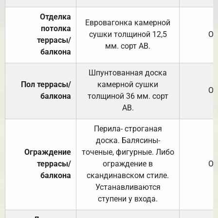
Отделка
Евровагонка камерной
потолка
сушки толщиной 12,5
От
террасы/
мм. сорт АВ.
балкона
Шпунтованная доска
Пол террасы/
камерной сушки
От
балкона
толщиной 36 мм. сорт
АВ.
Перила- строганая
доска. Балясины-
Ограждение
точеные, фигурные. Либо
террасы/
ограждение в
От
балкона
скандинавском стиле.
Устанавливаются
ступени у входа.