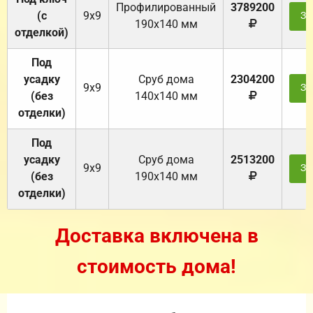
Профилированный
3789200
(с
9х9
За
190х140 мм
отделкой)
Под
усадку
Cруб дома
2304200
9х9
За
(без
140х140 мм
отделки)
Под
усадку
Cруб дома
2513200
9х9
За
(без
190х140 мм
отделки)
Доставка включена в
стоимость дома!