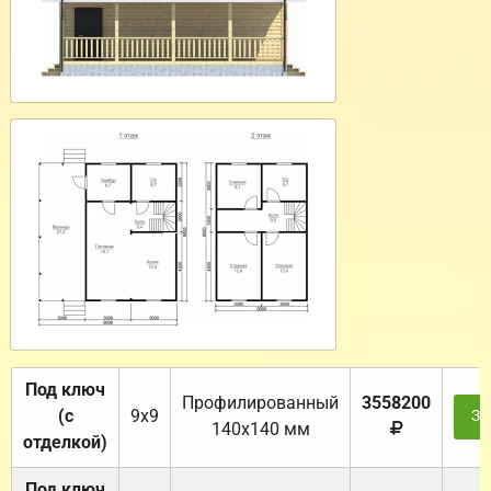
Под ключ
Профилированный
3558200
(с
9х9
За
140х140 мм
отделкой)
Под ключ