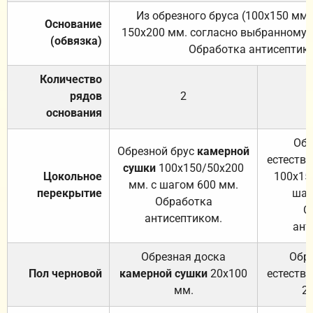
Из обрезного бруса (100х150 мм.
Основание
150х200 мм. согласно выбранному с
(обвязка)
Обработка антисептик
Количество
рядов
2
основания
Обр
Обрезной брус
камерной
естеств
сушки
100х150/50х200
Цокольное
100х15
мм. с шагом 600 мм.
перекрытие
шаг
Обработка
О
антисептиком.
ант
Обрезная доска
Обр
Пол черновой
камерной сушки
20х100
естеств
мм.
2