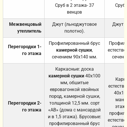
Сруб в 2 этажа- 37
Сруб 
венцов
Межвенцовый
Джут (льноджутовое
Джут 
утеплитель
полотно).
п
Профилированный брус
Профили
Перегородки 1-
камерной сушки
,
естестве
го этажа
сечением 90х140 мм.
сечени
Каркасные: доска
камерной сушки
40х100
Карк
мм, обшитые
естеств
евровагонкой хвойных
40х10
пород, камерной сушки,
манса
Перегородки 2-
толщиной 12,5 мм. сорт
этажа
го этажа
«АВ» (дома с мансардой
профили
и в 1,5 этажа). Брусовые:
естестве
профилированный брус
сечени