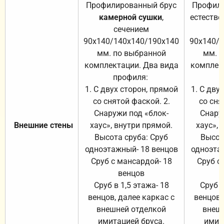
Профилированный брус
Профили
камерной сушки
,
естестве
сечением
с
90х140/140х140/190х140
90х140/
мм. по выбранной
мм. 
комплектации. Два вида
комплек
профиля:
п
1. С двух сторон, прямой
1. С дву
со снятой фаской. 2.
со сня
Снаружи под «блок-
Снару
Внешние стены
хаус», внутри прямой.
хаус», 
Высота сруба: Сруб
Высот
одноэтажный- 18 венцов
одноэта
Сруб с мансардой- 18
Сруб с
венцов
Сруб в 1,5 этажа- 18
Сруб в
венцов, далее каркас с
венцов,
внешней отделкой
внеш
имитацией бруса.
имит