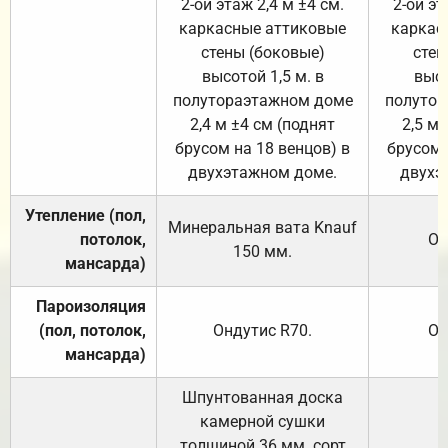
2-ой этаж 2,4 м ±4 см.
2-ой эт
каркасные аттиковые
каркас
стены (боковые)
стен
высотой 1,5 м. в
высо
полутораэтажном доме
полутор
2,4 м ±4 см (поднят
2,5 м 
брусом на 18 венцов) в
брусом 
двухэтажном доме.
двухэ
Утепление (пол,
Минеральная вата
Knauf
потолок,
От
150
мм.
мансарда)
Пароизоляция
(пол, потолок,
Ондутис
R70
.
От
мансарда)
Шпунтованная доска
камерной сушки
толщиной 36 мм. сорт