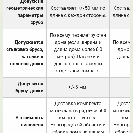
Допуск на
геометрические
Составляет +/- 50 мм по
Составля
параметры
длине с каждой стороны.
длине с 
сруба
По всему периметру стен
Допускается
дома (если ширина и
По всему
стыковка бруса,
длина дома более 6,0
дома (
вагонки и
метров). Вагонки и
длина 
половой доски
доски пола в каждой
отдельной комнате.
Допуски по
+/- 5 мм.
брусу, доске
Доставка комплекта
Достав
материала в радиусе 500
материал
В стоимость
км. от г. Пестова
км. 
включена
Новгородской области и
Новгоро
сборка дома на вашем
сборка