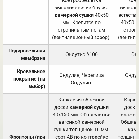
Контробрешётка
Конт
выполняется из бруска
выполня
камерной сушки
40х50
естеств
мм. Крепится по
40х50 м
стропильным ногам
строп
(вентиляционный зазор).
(вентиля
Подкровельная
Ондутис А100
Он
мембрана
Кровельное
Ондулин, Черепица
Ондул
покрытие (на
Ондулин.
выбор)
Каркас из обрезной
Карка
доски
камерной сушки
доски
40х150 мм. Обшиваются
влажно
вагонкой камерной
Обшива
сушки толщиной 16 мм.
каме
Фронтоны (при
сорт АВ по контррейке
толщиной