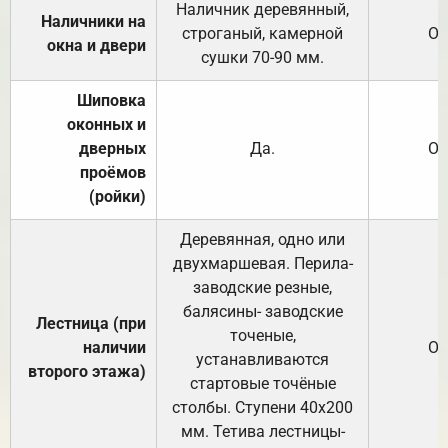
Наличник деревянный,
Наличники на
строганый, камерной
От
окна и двери
сушки 70-90 мм.
Шиповка
оконных и
дверных
Да.
От
проёмов
(ройки)
Деревянная, одно или
двухмаршевая. Перила-
заводские резные,
балясины- заводские
Лестница (при
точеные,
наличии
От
устанавливаются
второго этажа)
стартовые точёные
столбы. Ступени 40х200
мм. Тетива лестницы-