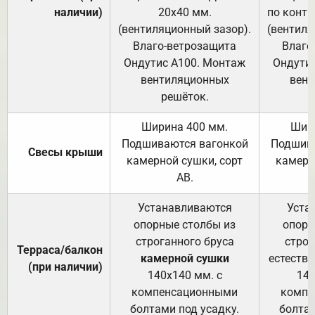
наличии)
20х40 мм.
по контр
(вентиляционный зазор).
(вентиля
Влаго-ветрозащита
Влаго
Ондутис А100. Монтаж
Ондути
вентиляционных
вент
решёток.
Ширина 400 мм.
Шир
Подшиваются вагонкой
Подшива
Свесы крыши
камерной сушки, сорт
камерн
АВ.
Устанавливаются
Уста
опорные столбы из
опорн
строганного бруса
строг
Терраса/балкон
камерной сушки
естеств
(при наличии)
140х140 мм. с
140
компенсационными
компе
болтами под усадку.
болтам