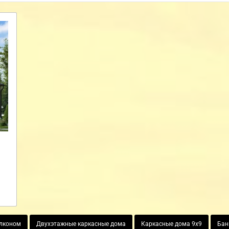
алконом
Двухэтажные каркасные дома
Каркасные дома 9х9
Бан