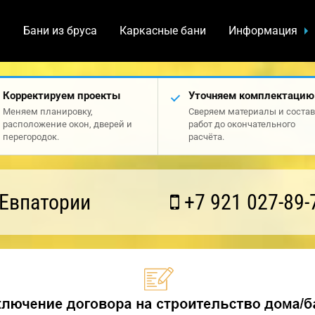
а
Бани из бруса
Каркасные бани
Информация
Корректируем проекты
Уточняем комплектацию
Меняем планировку,
Сверяем материалы и состав
расположение окон, дверей и
работ до окончательного
перегородок.
расчёта.
 Евпатории
+7 921 027-89-