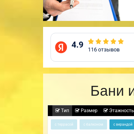
4.9
116
отзывов
Бани 
Тип
Размер
Этажность
с террасой
с балконом
с верандой