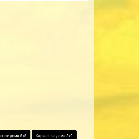
сные дома 8х8
Каркасные дома 8х9