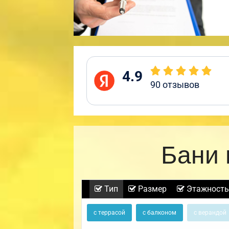
4.9
90
отзывов
Бани 
Тип
Размер
Этажность
с террасой
с балконом
с верандой