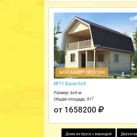
БРУС КАМЕРНОЙ СУШКИ
№11 Баня 6х9
Размер: 6х9 м
2
Общая площадь: 91
от 1658200
Дома из бруса с верандой
Двухэтаж