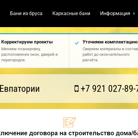
а
Бани из бруса
Каркасные бани
Информация
Корректируем проекты
Уточняем комплектацию
Меняем планировку,
Сверяем материалы и состав
расположение окон, дверей и
работ до окончательного
перегородок.
расчёта.
 Евпатории
+7 921 027-89-