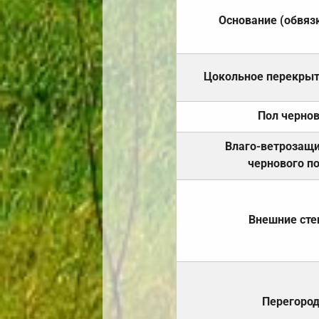
Основание (обвяз
Цокольное перекры
Пол черно
Влаго-ветрозащ
чернового п
Внешние ст
Перегоро