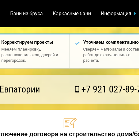
а
Бани из бруса
Каркасные бани
Информация
Корректируем проекты
Уточняем комплектацию
Меняем планировку,
Сверяем материалы и состав
расположение окон, дверей и
работ до окончательного
перегородок.
расчёта.
 Евпатории
+7 921 027-89-