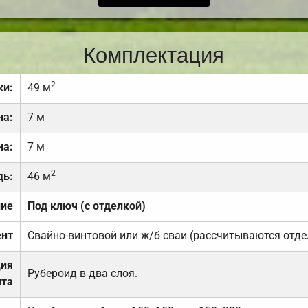
Комплектация
2
ки:
49 м
на:
7 м
на:
7 м
2
дь:
46 м
ние
Под ключ (с отделкой)
нт
Свайно-винтовой или ж/б сваи (рассчитываются отде
ция
Рубероид в два слоя.
та