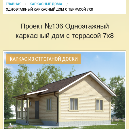
ГЛАВНАЯ
КАРКАСНЫЕ ДОМА
CURRENT:
ОДНОЭТАЖНЫЙ КАРКАСНЫЙ ДОМ С ТЕРРАСОЙ 7Х8
Проект №136 Одноэтажный
каркасный дом с террасой 7х8
КАРКАС ИЗ СТРОГАНОЙ ДОСКИ