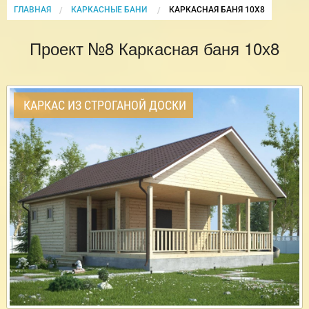
ГЛАВНАЯ
КАРКАСНЫЕ БАНИ
CURRENT:
КАРКАСНАЯ БАНЯ 10Х8
Проект №8 Каркасная баня 10х8
КАРКАС ИЗ СТРОГАНОЙ ДОСКИ