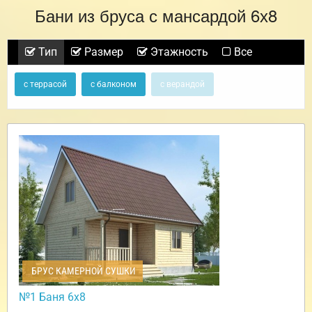
Бани из бруса с мансардой 6х8
Тип
Размер
Этажность
Все
с террасой
с балконом
с верандой
БРУС КАМЕРНОЙ СУШКИ
№1 Баня 6х8