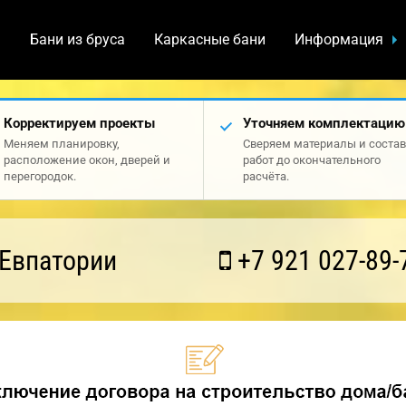
а
Бани из бруса
Каркасные бани
Информация
Корректируем проекты
Уточняем комплектацию
Меняем планировку,
Сверяем материалы и состав
расположение окон, дверей и
работ до окончательного
перегородок.
расчёта.
 Евпатории
+7 921 027-89-