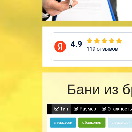
4.9
119
отзывов
Бани из 
Тип
Размер
Этажность
с террасой
с балконом
с верандой