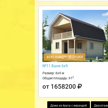
БРУС КАМЕРНОЙ СУШКИ
№11 Баня 6х9
Размер: 6х9 м
2
Общая площадь: 91
от 1658200
Дома из бруса с верандой
Двухэтаж