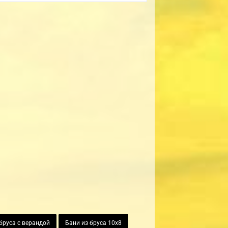
бруса с верандой
Бани из бруса 10х8