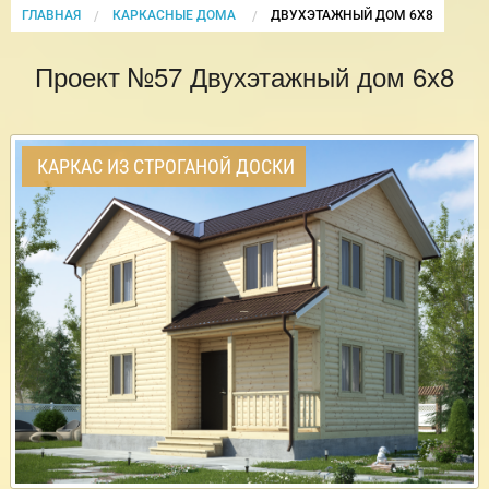
ГЛАВНАЯ
КАРКАСНЫЕ ДОМА
CURRENT:
ДВУХЭТАЖНЫЙ ДОМ 6Х8
Проект №57 Двухэтажный дом 6х8
КАРКАС ИЗ СТРОГАНОЙ ДОСКИ