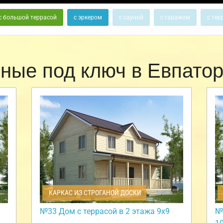
с большой террасой
с эркером
с сауной
с гаражом
с тер
сные под ключ в Евпато
КАРКАС ИЗ СТРОГАНОЙ ДОСКИ
№33 Дом с террасой в 2 этажа 9х9
№