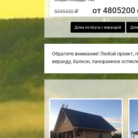
от 4805200
5045450
Дома из бруса с верандой
Дома
Обратите внимание! Любой проект, 
веранду, балкон, панорамное остекл