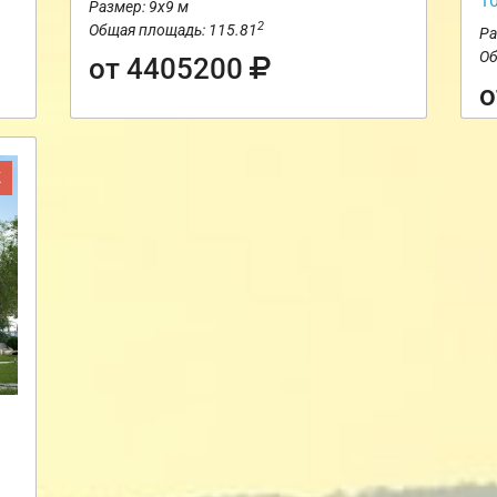
1
Размер: 9х9 м
2
Общая площадь: 115.81
Ра
Об
от 4405200
о
Ж