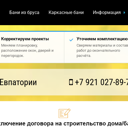
а
Бани из бруса
Каркасные бани
Информация
Корректируем проекты
Уточняем комплектацию
Меняем планировку,
Сверяем материалы и состав
расположение окон, дверей и
работ до окончательного
перегородок.
расчёта.
 Евпатории
+7 921 027-89-