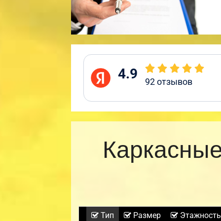
4.9
92
отзывов
Каркасные
Тип
Размер
Этажность