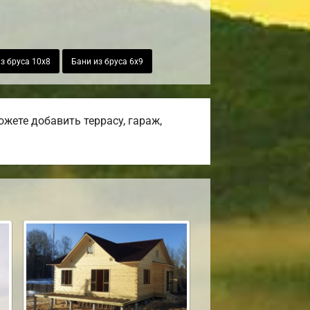
з бруса 10х8
Бани из бруса 6х9
жете добавить террасу, гараж,