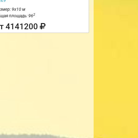
0х9
змер: 9х10 м
2
щая площадь: 96
т 4141200