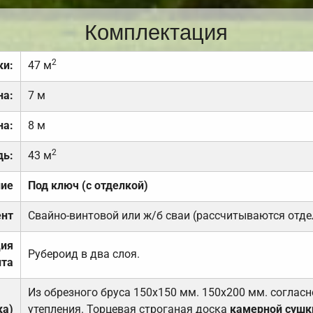
Комплектация
2
ки:
47 м
на:
7 м
на:
8 м
2
дь:
43 м
ние
Под ключ (с отделкой)
нт
Свайно-винтовой или ж/б сваи (рассчитываются отде
ция
Рубероид в два слоя.
та
Из обрезного бруса 150х150 мм. 150х200 мм. соглас
ка)
утепления. Торцевая строганая доска
камерной сушк