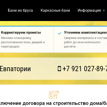
а
Бани из бруса
Каркасные бани
Информация
Корректируем проекты
Уточняем комплектацию
Меняем планировку,
Сверяем материалы и состав
расположение окон, дверей и
работ до окончательного
перегородок.
расчёта.
 Евпатории
+7 921 027-89-