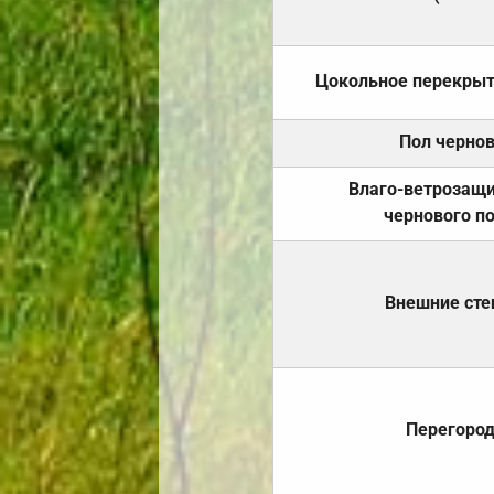
Цокольное перекры
Пол черно
Влаго-ветрозащ
чернового п
Внешние ст
Перегоро