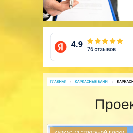
4.9
76
отзывов
ГЛАВНАЯ
КАРКАСНЫЕ БАНИ
CURRENT
КАРКАСН
Проек
КАРКАС ИЗ СТРОГАНОЙ ДОСКИ