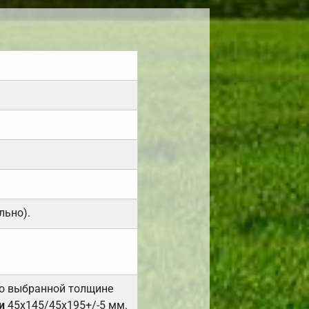
льно).
но выбранной толщине
и
45х145/45х195+/-5 мм.