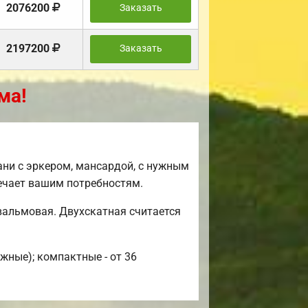
2076200
Заказать
2197200
Заказать
ма!
ни с эркером, мансардой, с нужным
ечает вашим потребностям.
вальмовая. Двухскатная считается
жные); компактные - от 36