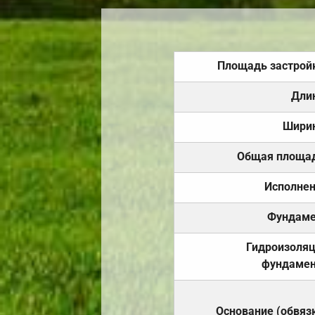
Площадь застрой
Дли
Шири
Общая площа
Исполне
Фундаме
Гидроизоля
фундамен
Основание (обвяз