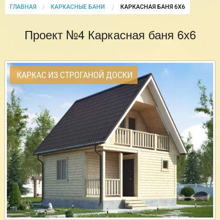
ГЛАВНАЯ
КАРКАСНЫЕ БАНИ
CURRENT:
КАРКАСНАЯ БАНЯ 6Х6
Проект №4 Каркасная баня 6х6
КАРКАС ИЗ СТРОГАНОЙ ДОСКИ