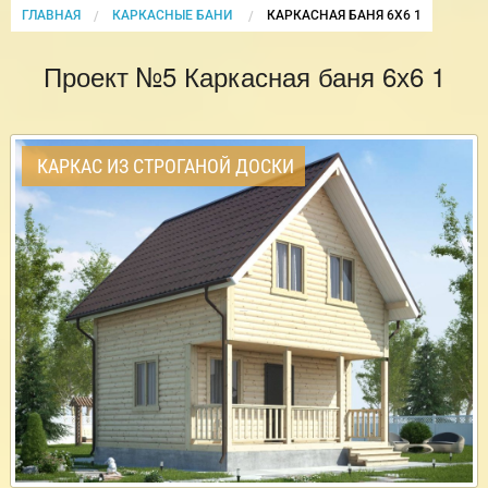
ГЛАВНАЯ
КАРКАСНЫЕ БАНИ
CURRENT:
КАРКАСНАЯ БАНЯ 6Х6 1
Проект №5 Каркасная баня 6х6 1
КАРКАС ИЗ СТРОГАНОЙ ДОСКИ