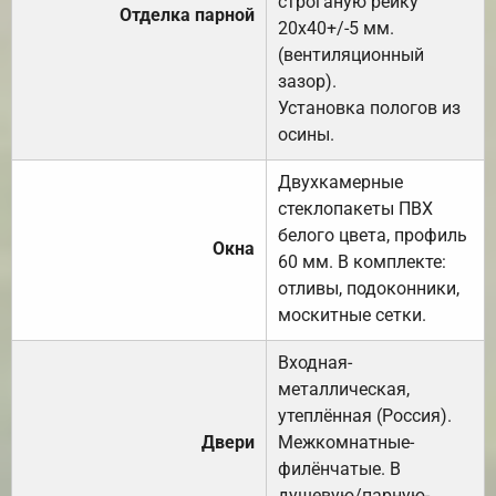
строганую рейку
Отделка парной
20х40+/-5 мм.
(вентиляционный
зазор).
Установка пологов из
осины.
Двухкамерные
стеклопакеты ПВХ
белого цвета, профиль
Окна
60 мм. В комплекте:
отливы, подоконники,
москитные сетки.
Входная-
металлическая,
утеплённая (Россия).
Двери
Межкомнатные-
филёнчатые. В
душевую/парную-