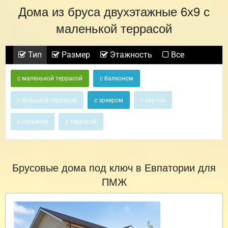
Дома из бруса двухэтажные 6х9 с
маленькой террасой
Тип
Размер
Этажность
Все
с маленькой террасой
с балконом
с большой террасой
с эркером
с сауной
с гаражом
с террасой
Брусовые дома под ключ в Евпатории для
ПМЖ